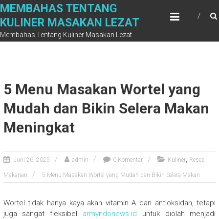
Skip
MEMBAHAS TENTANG
to
KULINER MASAKAN LEZAT
content
Membahas Tentang Kuliner Masakan Lezat
5 Menu Masakan Wortel yang
Mudah dan Bikin Selera Makan
Meningkat
,
Juni 26, 2025
admin
0 Komentar
Kuliner
Resep
Makanan
5 Menu Masakan Wortel yang Mudah dan Bikin Selera Makan
Wortel tidak hanya kaya akan vitamin A dan antioksidan, tetapi
juga sangat fleksibel
armyndonews.id
untuk diolah menjadi