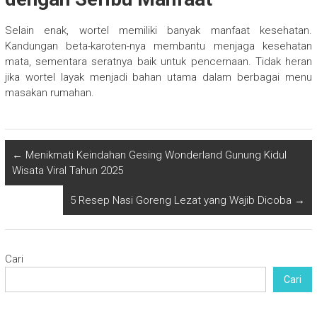
Selain enak, wortel memiliki banyak manfaat kesehatan.
Kandungan beta-karoten-nya membantu menjaga kesehatan
mata, sementara seratnya baik untuk pencernaan. Tidak heran
jika wortel layak menjadi bahan utama dalam berbagai menu
masakan rumahan.
←
Menikmati Keindahan Gesing Wonderland Gunung Kidul
Wisata Viral Tahun 2025
5 Resep Nasi Goreng Lezat yang Wajib Dicoba
→
Cari
Cari