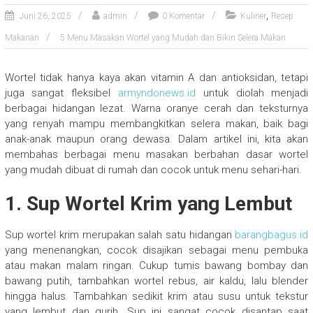
,
Juni 26, 2025
admin
0 Komentar
Kuliner
Resep
Makanan
5 Menu Masakan Wortel yang Mudah dan Bikin Selera Makan
Wortel tidak hanya kaya akan vitamin A dan antioksidan, tetapi
juga sangat fleksibel
armyndonews.id
untuk diolah menjadi
berbagai hidangan lezat. Warna oranye cerah dan teksturnya
yang renyah mampu membangkitkan selera makan, baik bagi
anak-anak maupun orang dewasa. Dalam artikel ini, kita akan
membahas berbagai menu masakan berbahan dasar wortel
yang mudah dibuat di rumah dan cocok untuk menu sehari-hari.
1. Sup Wortel Krim yang Lembut
Sup wortel krim merupakan salah satu hidangan
barangbagus.id
yang menenangkan, cocok disajikan sebagai menu pembuka
atau makan malam ringan. Cukup tumis bawang bombay dan
bawang putih, tambahkan wortel rebus, air kaldu, lalu blender
hingga halus. Tambahkan sedikit krim atau susu untuk tekstur
yang lembut dan gurih. Sup ini sangat cocok disantap saat