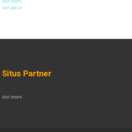
slot resmi
slot gacor
Situs Partner
slot resmi