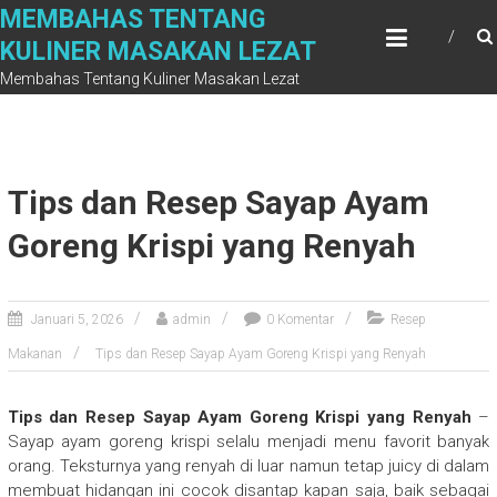
Skip
MEMBAHAS TENTANG
to
KULINER MASAKAN LEZAT
content
Membahas Tentang Kuliner Masakan Lezat
Tips dan Resep Sayap Ayam
Goreng Krispi yang Renyah
Januari 5, 2026
admin
0 Komentar
Resep
Makanan
Tips dan Resep Sayap Ayam Goreng Krispi yang Renyah
Tips dan Resep Sayap Ayam Goreng Krispi yang Renyah
–
Sayap ayam goreng krispi selalu menjadi menu favorit banyak
orang. Teksturnya yang renyah di luar namun tetap juicy di dalam
membuat hidangan ini cocok disantap kapan saja, baik sebagai