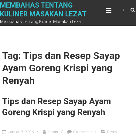
Skip
MEMBAHAS TENTANG
to
KULINER MASAKAN LEZAT
content
Membahas Tentang Kuliner Masakan Lezat
Tag: Tips dan Resep Sayap
Ayam Goreng Krispi yang
Renyah
Tips dan Resep Sayap Ayam
Goreng Krispi yang Renyah
Januari 5, 2026
admin
0 Komentar
Resep