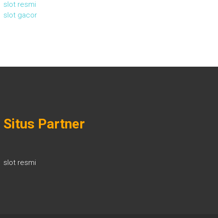
slot resmi
slot gacor
Situs Partner
slot resmi