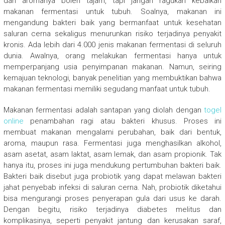
dan aromanya boleh tajam, tapi jangan ragukan kebaikan
makanan fermentasi untuk tubuh. Soalnya, makanan ini
mengandung bakteri baik yang bermanfaat untuk kesehatan
saluran cerna sekaligus menurunkan risiko terjadinya penyakit
kronis. Ada lebih dari 4.000 jenis makanan fermentasi di seluruh
dunia. Awalnya, orang melakukan fermentasi hanya untuk
memperpanjang usia penyimpanan makanan. Namun, seiring
kemajuan teknologi, banyak penelitian yang membuktikan bahwa
makanan fermentasi memiliki segudang manfaat untuk tubuh.
Makanan fermentasi adalah santapan yang diolah dengan
togel
online
penambahan ragi atau bakteri khusus. Proses ini
membuat makanan mengalami perubahan, baik dari bentuk,
aroma, maupun rasa. Fermentasi juga menghasilkan alkohol,
asam asetat, asam laktat, asam lemak, dan asam propionik. Tak
hanya itu, proses ini juga mendukung pertumbuhan bakteri baik.
Bakteri baik disebut juga probiotik yang dapat melawan bakteri
jahat penyebab infeksi di saluran cerna. Nah, probiotik diketahui
bisa mengurangi proses penyerapan gula dari usus ke darah.
Dengan begitu, risiko terjadinya diabetes melitus dan
komplikasinya, seperti penyakit jantung dan kerusakan saraf,