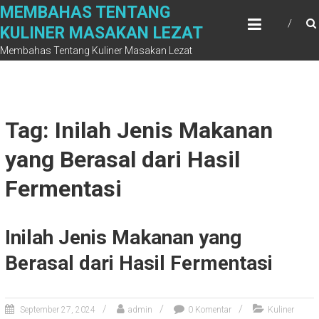
Skip
MEMBAHAS TENTANG
to
KULINER MASAKAN LEZAT
content
Membahas Tentang Kuliner Masakan Lezat
Tag: Inilah Jenis Makanan
yang Berasal dari Hasil
Fermentasi
Inilah Jenis Makanan yang
Berasal dari Hasil Fermentasi
September 27, 2024
admin
0 Komentar
Kuliner