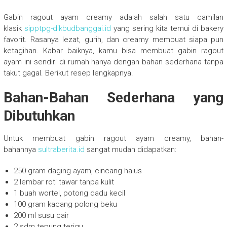
Gabin ragout ayam creamy adalah salah satu camilan
klasik
sipptpg-dikbudbanggai.id
yang sering kita temui di bakery
favorit. Rasanya lezat, gurih, dan creamy membuat siapa pun
ketagihan. Kabar baiknya, kamu bisa membuat gabin ragout
ayam ini sendiri di rumah hanya dengan bahan sederhana tanpa
takut gagal. Berikut resep lengkapnya.
Bahan-Bahan Sederhana yang
Dibutuhkan
Untuk membuat gabin ragout ayam creamy, bahan-
bahannya
sultraberita.id
sangat mudah didapatkan:
250 gram daging ayam, cincang halus
2 lembar roti tawar tanpa kulit
1 buah wortel, potong dadu kecil
100 gram kacang polong beku
200 ml susu cair
2 sdm tepung terigu