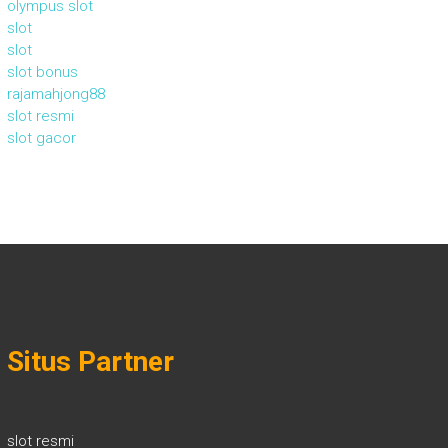
olympus slot
slot
slot
slot bonus
rajamahjong88
slot resmi
slot gacor
Situs Partner
slot resmi