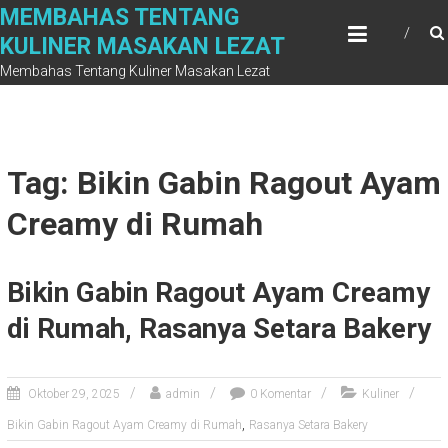
Skip
MEMBAHAS TENTANG
to
KULINER MASAKAN LEZAT
content
Membahas Tentang Kuliner Masakan Lezat
Tag: Bikin Gabin Ragout Ayam
Creamy di Rumah
Bikin Gabin Ragout Ayam Creamy
di Rumah, Rasanya Setara Bakery
Oktober 29, 2025
admin
0 Komentar
Kuliner
,
Bikin Gabin Ragout Ayam Creamy di Rumah
Rasanya Setara Bakery