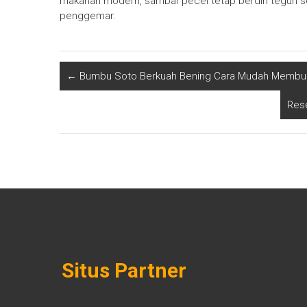
makanan modern, sambal pecel tetap berdiri teguh se
penggemar.
←
Bumbu Soto Berkuah Bening Cara Mudah Membua
Res
Situs Partner