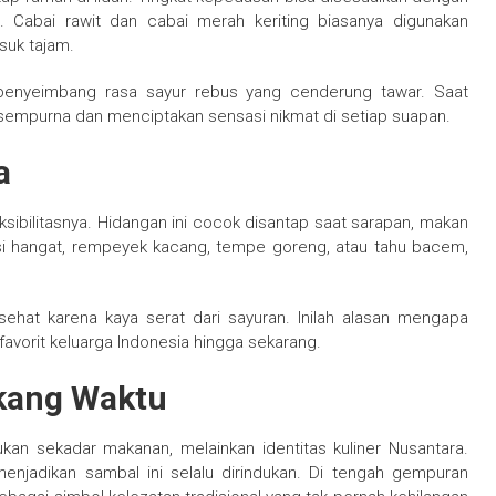
. Cabai rawit dan cabai merah keriting biasanya digunakan
suk tajam.
 penyeimbang rasa sayur rebus yang cenderung tawar. Saat
 sempurna dan menciptakan sensasi nikmat di setiap suapan.
a
sibilitasnya. Hidangan ini cocok disantap saat sarapan, makan
i hangat, rempeyek kacang, tempe goreng, atau tahu bacem,
sehat karena kaya serat dari sayuran. Inilah alasan mengapa
avorit keluarga Indonesia hingga sekarang.
ekang Waktu
an sekadar makanan, melainkan identitas kuliner Nusantara.
enjadikan sambal ini selalu dirindukan. Di tengah gempuran