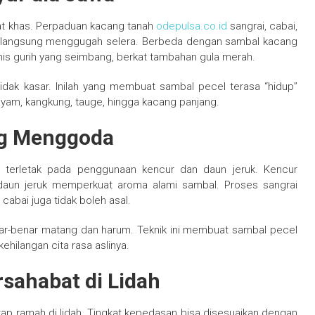
at khas. Perpaduan kacang tanah
odepulsa.co.id
sangrai, cabai,
 langsung menggugah selera. Berbeda dengan sambal kacang
nis gurih yang seimbang, berkat tambahan gula merah.
 tidak kasar. Inilah yang membuat sambal pecel terasa “hidup”
yam, kangkung, tauge, hingga kacang panjang.
ng Menggoda
terletak pada penggunaan kencur dan daun jeruk. Kencur
daun jeruk memperkuat aroma alami sambal. Proses sangrai
cabai juga tidak boleh asal.
nar-benar matang dan harum. Teknik ini membuat sambal pecel
kehilangan cita rasa aslinya.
sahabat di Lidah
tap ramah di lidah. Tingkat kepedasan bisa disesuaikan dengan