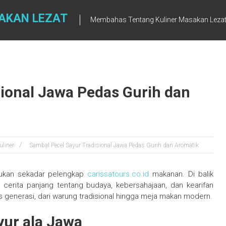
AKAN LEZAT
Membahas Tentang Kuliner Masakan Leza
sional Jawa Pedas Gurih dan
uliner
Sambal Pecel Sayur Tradisional Jawa Pedas Gurih dan Aromatik
bukan sekadar pelengkap
carissatours.co.id
makanan. Di balik
 cerita panjang tentang budaya, kebersahajaan, dan kearifan
tas generasi, dari warung tradisional hingga meja makan modern.
yur ala Jawa