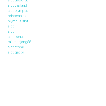
slot depo 5k
slot thailand
slot olympus
princess slot
olympus slot
slot
slot
slot bonus
rajamahjong88
slot resmi
slot gacor