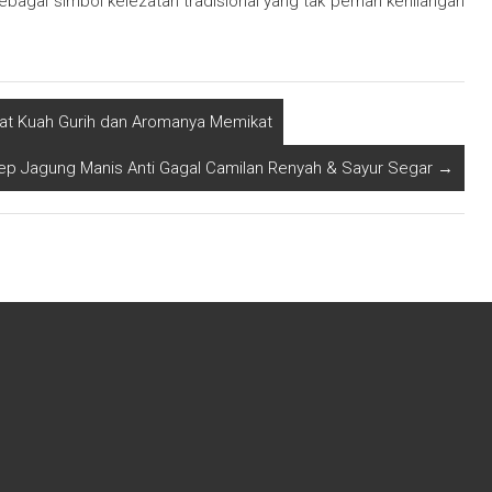
bagai simbol kelezatan tradisional yang tak pernah kehilangan
t Kuah Gurih dan Aromanya Memikat
ep Jagung Manis Anti Gagal Camilan Renyah & Sayur Segar
→