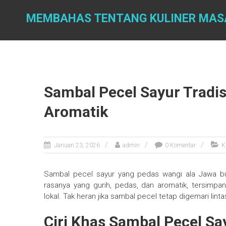
Skip
to
MEMBAHAS TENTANG KULINER MAS
content
Sambal Pecel Sayur Tradi
Aromatik
Januari 23, 2026
admin
0 Komentar
K
Sambal pecel sayur yang pedas wangi ala Jawa 
rasanya yang gurih, pedas, dan aromatik, tersimpan
lokal. Tak heran jika sambal pecel tetap digemari lin
Ciri Khas Sambal Pecel Sa