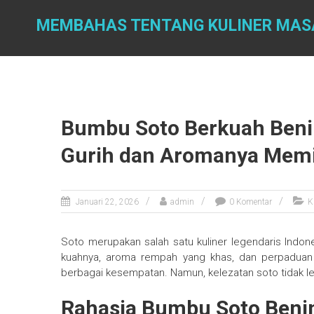
Skip
to
MEMBAHAS TENTANG KULINER MAS
content
Bumbu Soto Berkuah Ben
Gurih dan Aromanya Mem
Januari 22, 2026
admin
0 Komentar
K
Soto merupakan salah satu kuliner legendaris Indon
kuahnya, aroma rempah yang khas, dan perpaduan 
berbagai kesempatan. Namun, kelezatan soto tidak l
Rahasia Bumbu Soto Benin