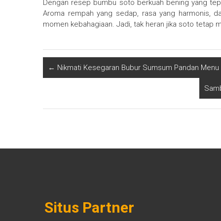
Dengan resep bumbu soto berkuah bening yang tepat
Aroma rempah yang sedap, rasa yang harmonis, d
momen kebahagiaan. Jadi, tak heran jika soto tetap m
←
Nikmati Kesegaran Bubur Sumsum Pandan Menu S
Samb
Situs Partner