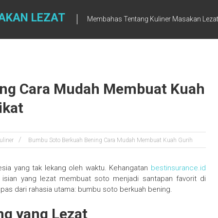
AKAN LEZAT
Membahas Tentang Kuliner Masakan Leza
ing Cara Mudah Membuat Kuah
ikat
uliner
Bumbu Soto Berkuah Bening Cara Mudah Membuat Kuah Gurih
esia yang tak lekang oleh waktu. Kehangatan
bestinsurance.id
isian yang lezat membuat soto menjadi santapan favorit di
epas dari rahasia utama: bumbu soto berkuah bening.
g yang Lezat