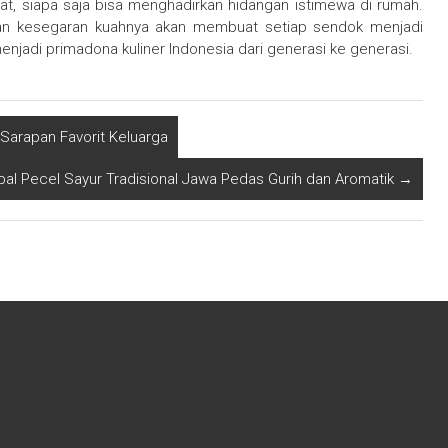
, siapa saja bisa menghadirkan hidangan istimewa di rumah.
an kesegaran kuahnya akan membuat setiap sendok menjadi
enjadi primadona kuliner Indonesia dari generasi ke generasi.
arapan Favorit Keluarga
al Pecel Sayur Tradisional Jawa Pedas Gurih dan Aromatik
→