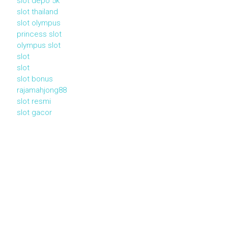
slot depo 5k
slot thailand
slot olympus
princess slot
olympus slot
slot
slot
slot bonus
rajamahjong88
slot resmi
slot gacor