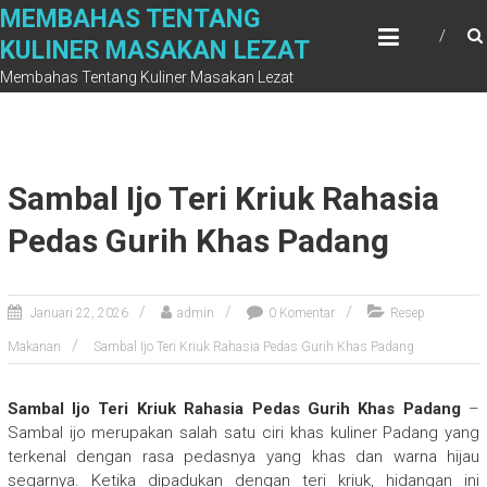
Skip
MEMBAHAS TENTANG
to
KULINER MASAKAN LEZAT
content
Membahas Tentang Kuliner Masakan Lezat
Sambal Ijo Teri Kriuk Rahasia
Pedas Gurih Khas Padang
Januari 22, 2026
admin
0 Komentar
Resep
Makanan
Sambal Ijo Teri Kriuk Rahasia Pedas Gurih Khas Padang
Sambal Ijo Teri Kriuk Rahasia Pedas Gurih Khas Padang
–
Sambal ijo merupakan salah satu ciri khas kuliner Padang yang
terkenal dengan rasa pedasnya yang khas dan warna hijau
segarnya. Ketika dipadukan dengan teri kriuk, hidangan ini