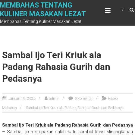
Skip
MEMBAHAS TENTANG
to
KULINER MASAKAN LEZAT
content
Membahas Tentang Kuliner Masakan Lezat
Sambal Ijo Teri Kriuk ala
Padang Rahasia Gurih dan
Pedasnya
Januari 19, 2026
admin
0 Komentar
Resep
Makanan
Sambal Ijo Teri Kriuk ala Padang Rahasia Gurih dan Pedasnya
Sambal Ijo Teri Kriuk ala Padang Rahasia Gurih dan Pedasnya
– Sambal ijo merupakan salah satu sambal khas Minangkabau