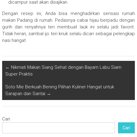
dicampur saat akan disajikan.
Dengan resep ini, Anda bisa menghadirkan sensasi rumah
makan Padang di rumah. Pedasnya cabai hijau berpadu dengan
gurih dan renyahnya teri membuat lauk ini selalu jadi favorit.
Tidak heran, sambal ijo teri kriuk selalu dicari sebagai pelengkap
nasi hangat.
←
Nikmati Makan Siang Sehat dengan Bayam Labu Siam
Super Praktis
Soto Mie Berkuah Bening Pilihan Kuliner Hangat untuk
Sarapan dan Santai
→
Cari
Cari