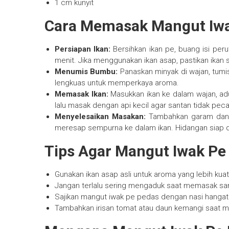
1 cm kunyit
Cara Memasak Mangut Iwa
Persiapan Ikan:
Bersihkan ikan pe, buang isi per
menit. Jika menggunakan ikan asap, pastikan ikan 
Menumis Bumbu:
Panaskan minyak di wajan, tumi
lengkuas untuk memperkaya aroma.
Memasak Ikan:
Masukkan ikan ke dalam wajan, ad
lalu masak dengan api kecil agar santan tidak peca
Menyelesaikan Masakan:
Tambahkan garam dan 
meresap sempurna ke dalam ikan. Hidangan siap di
Tips Agar Mangut Iwak P
Gunakan ikan asap asli untuk aroma yang lebih kuat
Jangan terlalu sering mengaduk saat memasak san
Sajikan mangut iwak pe pedas dengan nasi hangat
Tambahkan irisan tomat atau daun kemangi saat m