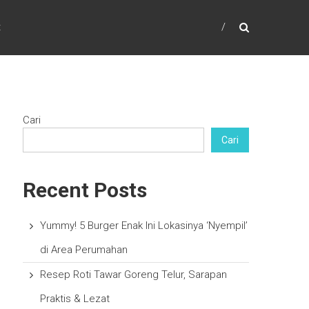
t
Cari
Cari
Recent Posts
Yummy! 5 Burger Enak Ini Lokasinya ‘Nyempil’
di Area Perumahan
Resep Roti Tawar Goreng Telur, Sarapan
Praktis & Lezat