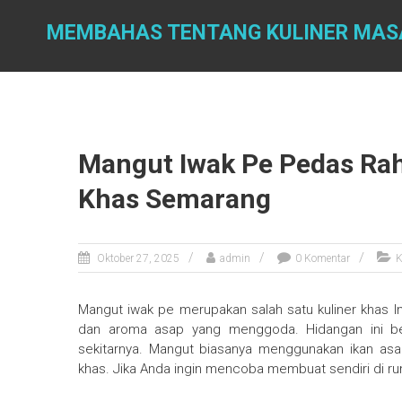
Skip
to
MEMBAHAS TENTANG KULINER MAS
content
Mangut Iwak Pe Pedas Rah
Khas Semarang
Oktober 27, 2025
admin
0 Komentar
K
Mangut iwak pe merupakan salah satu kuliner khas I
dan aroma asap yang menggoda. Hidangan ini be
sekitarnya. Mangut biasanya menggunakan ikan as
khas. Jika Anda ingin mencoba membuat sendiri di ru