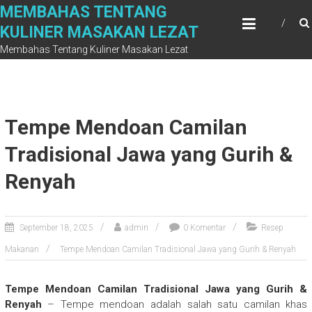
Skip
MEMBAHAS TENTANG
to
KULINER MASAKAN LEZAT
content
Membahas Tentang Kuliner Masakan Lezat
Tempe Mendoan Camilan
Tradisional Jawa yang Gurih &
Renyah
September 18, 2025
admin
0 Komentar
Resep
Makanan
Tempe Mendoan Camilan Tradisional Jawa yang Gurih & Renyah
Tempe Mendoan Camilan Tradisional Jawa yang Gurih &
Renyah
– Tempe mendoan adalah salah satu camilan khas