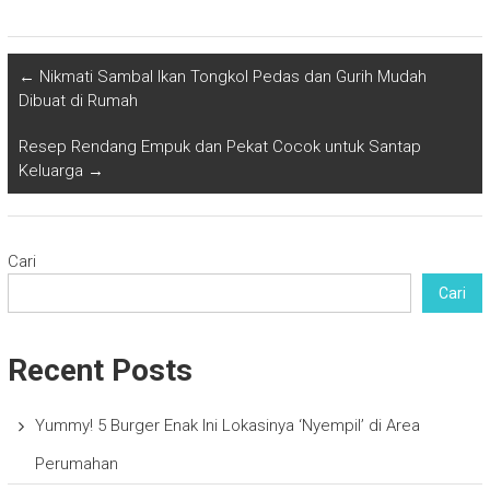
←
Nikmati Sambal Ikan Tongkol Pedas dan Gurih Mudah
Dibuat di Rumah
Resep Rendang Empuk dan Pekat Cocok untuk Santap
Keluarga
→
Cari
Cari
Recent Posts
Yummy! 5 Burger Enak Ini Lokasinya ‘Nyempil’ di Area
Perumahan