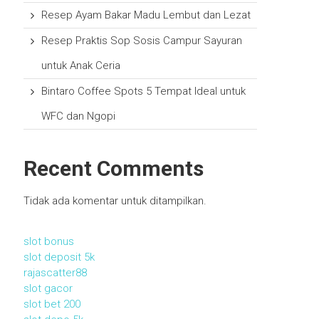
Resep Ayam Bakar Madu Lembut dan Lezat
Resep Praktis Sop Sosis Campur Sayuran
untuk Anak Ceria
Bintaro Coffee Spots 5 Tempat Ideal untuk
WFC dan Ngopi
Recent Comments
Tidak ada komentar untuk ditampilkan.
slot bonus
slot deposit 5k
rajascatter88
slot gacor
slot bet 200