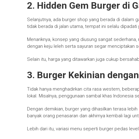
2. Hidden Gem Burger di
Selanjutnya, ada burger shop yang berada di dalam 
tidak berada di jalan utama, tempat ini selalu dipada
Menariknya, konsep yang diusung sangat sederhana, n
dengan keju leleh serta sayuran segar menciptakan
Selain itu, harga yang ditawarkan juga cukup bersah
3. Burger Kekinian denga
Tidak hanya menghadirkan cita rasa western, beber
lokal. Misalnya, penggunaan sambal khas Indonesia s
Dengan demikian, burger yang dihasilkan terasa lebih 
banyak orang penasaran dan akhirnya kembali lagi u
Lebih dari itu, variasi menu seperti burger pedas leve