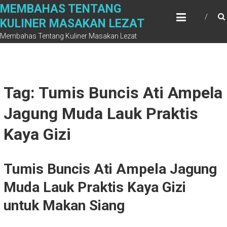
Skip
MEMBAHAS TENTANG
to
KULINER MASAKAN LEZAT
content
Membahas Tentang Kuliner Masakan Lezat
Tag: Tumis Buncis Ati Ampela
Jagung Muda Lauk Praktis
Kaya Gizi
Tumis Buncis Ati Ampela Jagung
Muda Lauk Praktis Kaya Gizi
untuk Makan Siang