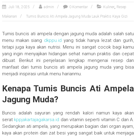
,
Juli 18, 2025
admin
0 Komentar
Kuliner
Resep
Makanan
Tumis Buncis Ati Ampela Jagung Muda Lauk Praktis Kaya Gizi
Tumis buncis ati ampela dengan jagung muda adalah salah satu
menu makan siang
dkppu.id
yang tidak hanya lezat dan gurih,
tetapi juga kaya akan nutrisi. Menu ini sangat cocok bagi kamu
yang ingin menyajikan hidangan sehat namun praktis dan cepat
dibuat. Berikut ini penjelasan lengkap mengenai resep dan
manfaat dari tumis buncis ati ampela jagung muda yang bisa
menjadi inspirasi untuk menu harianmu.
Kenapa Tumis Buncis Ati Ampela
Jagung Muda?
Buncis adalah sayuran yang rendah kalori namun kaya akan
serat
kppjakartajagakarsa.id
dan vitamin seperti vitamin C dan A.
Sedangkan ati ampela, yang merupakan bagian dari organ ayam,
kaya akan protein dan zat besi yang sangat baik untuk menjaga