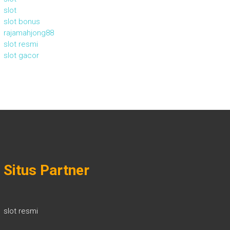
slot
slot bonus
rajamahjong88
slot resmi
slot gacor
Situs Partner
slot resmi