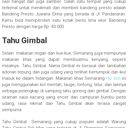
nasi hangat dan juga sambel. Salah satu tempat yang cukup
terkenal untuk menikmati dan membeli bandeng presto adalah
Bandeng Presto Juwana Elrina yang berada di Jl. Pandanaran.
Kamu bisa memperoleh satu kotak berisi lima ekor Bandeng
Presto dengan harga Rp. 40.000.
Tahu Gimbal
Selain
makanan ringan
dan kue-kue, Semarang juga mempunyai
makanan khas yang dapat membuatmu kenyang, seperti
misalnya
Tahu Gimbal
. Nama Gimbal ini berasal dari tambahan
adonan tepung dan juga udang yang terlihat bertumpuk dan ikut
masuk ke dalam hidangan. Makanan khas Semarang
rtp slot
ini
juga menggunakan kol mentah, tauge, lontong, telur, dan lainnya
sebagai pelengkap di samping tahu goreng dan gimbal. Dengan
siraman saus kacang yang encer dan campuran bumbu petis
udang, rasa nikmat dari Tahu Gimbal akan terasa sangat
sempurna.
Tahu Gimbal
Semarang
yang cukup populer adalah Warung
Tahu Gimbal Pak Man yang terletak di Jl. Plampitan Semarang.