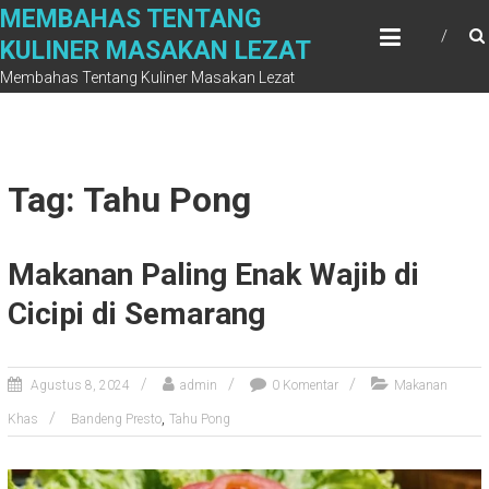
Skip
MEMBAHAS TENTANG
to
KULINER MASAKAN LEZAT
content
Membahas Tentang Kuliner Masakan Lezat
Tag: Tahu Pong
Makanan Paling Enak Wajib di
Cicipi di Semarang
Agustus 8, 2024
admin
0 Komentar
Makanan
,
Khas
Bandeng Presto
Tahu Pong