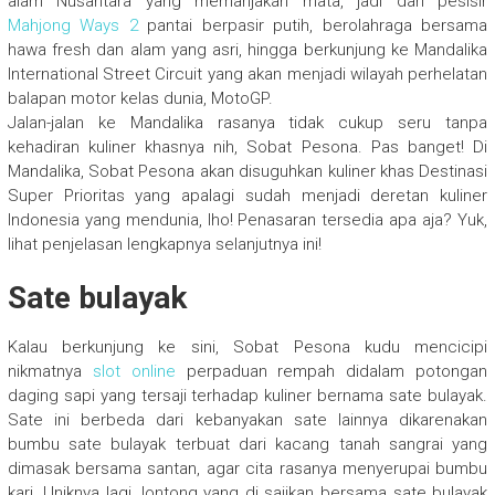
alam Nusantara yang memanjakan mata, jadi dari pesisir
Mahjong Ways 2
pantai berpasir putih, berolahraga bersama
hawa fresh dan alam yang asri, hingga berkunjung ke Mandalika
International Street Circuit yang akan menjadi wilayah perhelatan
balapan motor kelas dunia, MotoGP.
Jalan-jalan ke Mandalika rasanya tidak cukup seru tanpa
kehadiran kuliner khasnya nih, Sobat Pesona. Pas banget! Di
Mandalika, Sobat Pesona akan disuguhkan kuliner khas Destinasi
Super Prioritas yang apalagi sudah menjadi deretan kuliner
Indonesia yang mendunia, lho! Penasaran tersedia apa aja? Yuk,
lihat penjelasan lengkapnya selanjutnya ini!
Sate bulayak
Kalau berkunjung ke sini, Sobat Pesona kudu mencicipi
nikmatnya
slot online
perpaduan rempah didalam potongan
daging sapi yang tersaji terhadap kuliner bernama sate bulayak.
Sate ini berbeda dari kebanyakan sate lainnya dikarenakan
bumbu sate bulayak terbuat dari kacang tanah sangrai yang
dimasak bersama santan, agar cita rasanya menyerupai bumbu
kari. Uniknya lagi, lontong yang di sajikan bersama sate bulayak