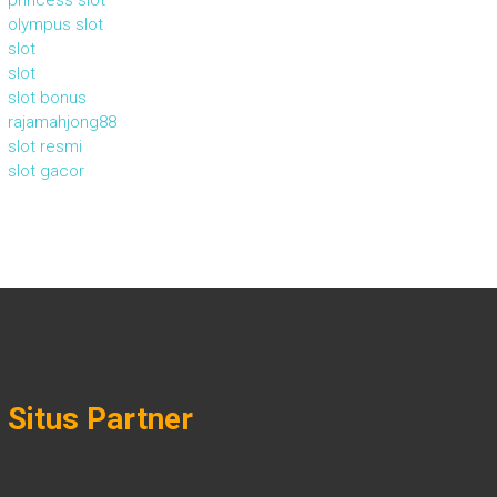
princess slot
olympus slot
slot
slot
slot bonus
rajamahjong88
slot resmi
slot gacor
Situs Partner