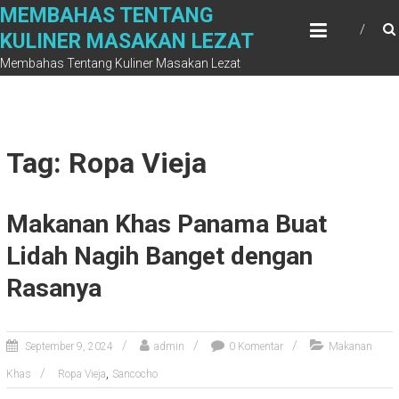
Skip
MEMBAHAS TENTANG
to
KULINER MASAKAN LEZAT
content
Membahas Tentang Kuliner Masakan Lezat
Tag: Ropa Vieja
Makanan Khas Panama Buat
Lidah Nagih Banget dengan
Rasanya
September 9, 2024
admin
0 Komentar
Makanan
,
Khas
Ropa Vieja
Sancocho