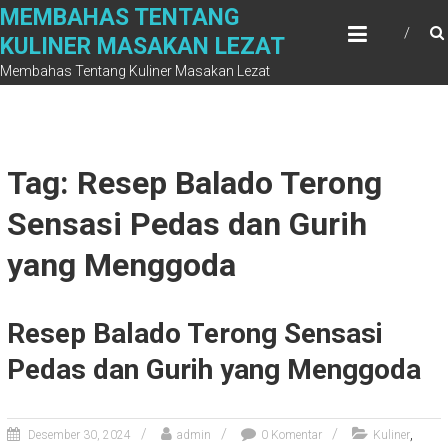
Skip
MEMBAHAS TENTANG
to
KULINER MASAKAN LEZAT
content
Membahas Tentang Kuliner Masakan Lezat
Tag: Resep Balado Terong
Sensasi Pedas dan Gurih
yang Menggoda
Resep Balado Terong Sensasi
Pedas dan Gurih yang Menggoda
,
Desember 30, 2024
admin
0 Komentar
Kuliner