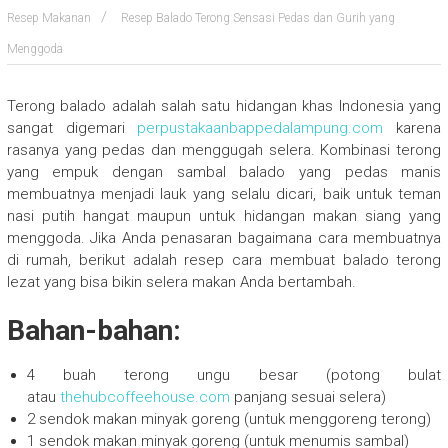
Resep Makanan
Resep Balado Terong Sensasi Pedas dan Gurih yang
Menggoda
Terong balado adalah salah satu hidangan khas Indonesia yang
sangat digemari
perpustakaanbappedalampung.com
karena
rasanya yang pedas dan menggugah selera. Kombinasi terong
yang empuk dengan sambal balado yang pedas manis
membuatnya menjadi lauk yang selalu dicari, baik untuk teman
nasi putih hangat maupun untuk hidangan makan siang yang
menggoda. Jika Anda penasaran bagaimana cara membuatnya
di rumah, berikut adalah resep cara membuat balado terong
lezat yang bisa bikin selera makan Anda bertambah.
Bahan-bahan:
4 buah terong ungu besar (potong bulat
atau
thehubcoffeehouse.com
panjang sesuai selera)
2 sendok makan minyak goreng (untuk menggoreng terong)
1 sendok makan minyak goreng (untuk menumis sambal)