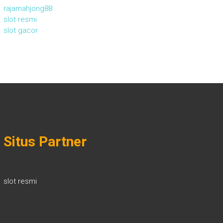
rajamahjong88
slot resmi
slot gacor
Situs Partner
slot resmi