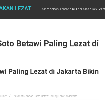
AKAN LEZAT
Membahas Tentang Kuliner Masakan Leza
oto Betawi Paling Lezat di
i Paling Lezat di Jakarta Bikin
uliner
Nikmati Sensasi Soto Betawi Paling Lezat di Jakarta