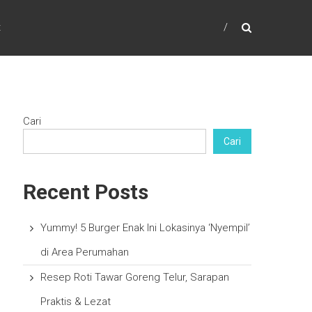
t
Cari
Cari
Recent Posts
Yummy! 5 Burger Enak Ini Lokasinya ‘Nyempil’
di Area Perumahan
Resep Roti Tawar Goreng Telur, Sarapan
Praktis & Lezat