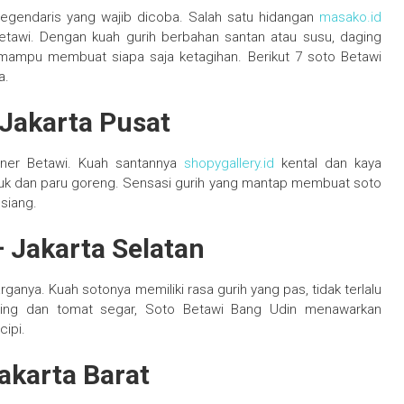
 legendaris yang wajib dicoba. Salah satu hidangan
masako.id
etawi. Dengan kuah gurih berbahan santan atau susu, daging
mampu membuat siapa saja ketagihan. Berikut 7 soto Betawi
a.
 Jakarta Pusat
liner Betawi. Kuah santannya
shopygallery.id
kental dan kaya
k dan paru goreng. Sensasi gurih yang mantap membuat soto
 siang.
– Jakarta Selatan
ganya. Kuah sotonya memiliki rasa gurih yang pas, tidak terlalu
ing dan tomat segar, Soto Betawi Bang Udin menawarkan
cipi.
akarta Barat