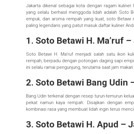
Jakarta dikenal sebagai kota dengan ragam kuliner
yang selalu berhasil menggoda lidah adalah Soto B
empuk, dan aroma rempah yang kuat, soto Betawi 
paling legendaris yang patut masuk daftar kuliner And
1. Soto Betawi H. Ma’ruf –
Soto Betawi H. Ma’ruf menjadi salah satu ikon ku
rempah, berpadu dengan potongan daging sapi empu
ini selalu ramai pengunjung, terutama saat jam makan
2. Soto Betawi Bang Udin 
Bang Udin terkenal dengan resep turun-temurun keluar
pekat namun kaya rempah. Disajikan dengan emp
kombinasi rasa yang membuat lidah ingin terus menci
3. Soto Betawi H. Apud – J