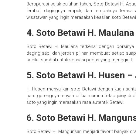
Beroperasi sejak puluhan tahun, Soto Betawi H. Apud 
lembut, dagingnya empuk, dan rempahnya terasa al
wisatawan yang ingin merasakan keaslian soto Betawi
4. Soto Betawi H. Maulana
Soto Betawi H. Maulana terkenal dengan porsiny
daging sapi dan jeroan pilihan membuat setiap su
sedikit sambal untuk sensasi pedas yang menggigit.
5. Soto Betawi H. Husen –
H. Husen menyajikan soto Betawi dengan kuah santa
paru gorengnya renyah di luar namun tetap juicy di da
soto yang ingin merasakan rasa autentik Betawi.
6. Soto Betawi H. Manguns
Soto Betawi H. Mangunsari menjadi favorit banyak ora