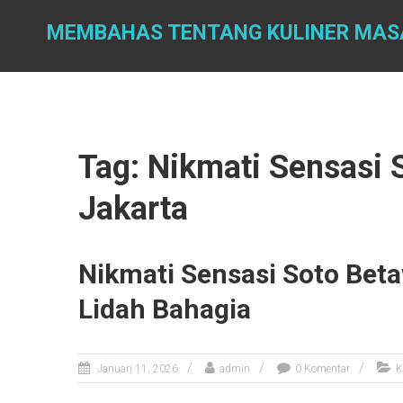
Skip
to
MEMBAHAS TENTANG KULINER MAS
content
Tag: Nikmati Sensasi S
Jakarta
Nikmati Sensasi Soto Betaw
Lidah Bahagia
Januari 11, 2026
admin
0 Komentar
K