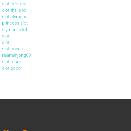
slot depo 5k
slot thailand
slot olympus
princess slot
olympus slot
slot
slot
slot bonus
rajamahjong88
slot resmi
slot gacor