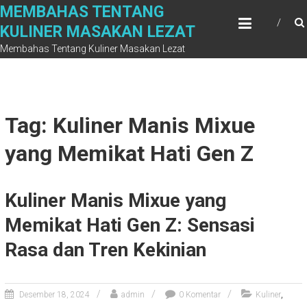
Skip
MEMBAHAS TENTANG
to
KULINER MASAKAN LEZAT
content
Membahas Tentang Kuliner Masakan Lezat
Tag: Kuliner Manis Mixue
yang Memikat Hati Gen Z
Kuliner Manis Mixue yang
Memikat Hati Gen Z: Sensasi
Rasa dan Tren Kekinian
,
Desember 18, 2024
admin
0 Komentar
Kuliner