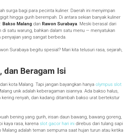
ah surga bagi para pecinta kuliner. Daerah ini menyimpan
igit hingga gurih berempah. Di antara sekian banyak kuliner
r:
Bakso Malang
dan
Rawon Surabaya
. Meski berasal dari
n di satu warung, bahkan dalam satu menu — menyatukan
 penyajian yang sangat berbeda.
Surabaya begitu spesial? Mari kita telusuri rasa, sejarah,
, dan Beragam Isi
dari kota Malang. Tapi jangan bayangkan hanya
olympus slot
Malang unik adalah keberagaman isiannya. Ada bakso halus,
n kering renyah, dan kadang ditambah bakso urat bertekstur
uah bening yang gurih, irisan daun bawang, bawang goreng,
pi kaya rasa, karena
slot gacor hari ini
direbus dari tulang sapi
o Malang adalah teman sempurna saat hujan turun atau ketika