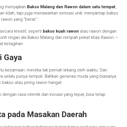
ang menyajikan
Bakso Malang dan Rawon dalam satu tempat
,
n lidah, tapi juga menawarkan sensasi unik: menyantap bakso
 rawon yang “berat.”
cara kreatif, seperti
bakso kuah rawon
atau rawon dengan
gurih ringan ala Bakso Malang dan rempah pekat khas Rawon —
t ketagihan.
i Gaya
u kesamaan: mereka tak pernah lekang oleh waktu. Dari
ya selalu punya tempat. Bahkan generasi muda yang biasanya
 bakso atau piring rawon hangat.
an dengan rasa otentik dan inovasi yang tepat, bisa tetap
nta pada Masakan Daerah