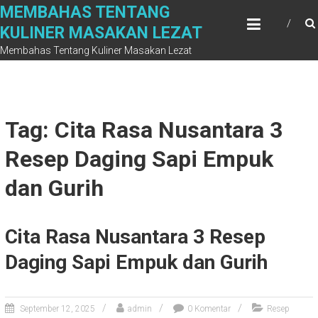
Skip
MEMBAHAS TENTANG
to
KULINER MASAKAN LEZAT
content
Membahas Tentang Kuliner Masakan Lezat
Tag: Cita Rasa Nusantara 3
Resep Daging Sapi Empuk
dan Gurih
Cita Rasa Nusantara 3 Resep
Daging Sapi Empuk dan Gurih
September 12, 2025
admin
0 Komentar
Resep