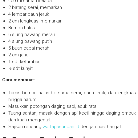
400 ml santan kelapa
2 batang serai, memarkan
4 lembar daun jeruk
2 cm lengkuas, memarkan
Bumbu halus:
6 siung bawang merah
4 siung bawang putih
5 buah cabai merah
2 cm jahe
1 sdt ketumbar
½ sdt kunyit
Cara membuat:
Tumis bumbu halus bersama serai, daun jeruk, dan lengkuas
hingga harum.
Masukkan potongan daging sapi, aduk rata.
Tuang santan, masak dengan api kecil hingga daging empuk
dan kuah mengental.
Sajikan rendang
wartapasundan.id
dengan nasi hangat.