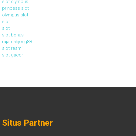
slot olympus
princess slot
olympus slot
slot
slot
slot bonus
rajamahjong88
slot resmi
slot gacor
Situs Partner