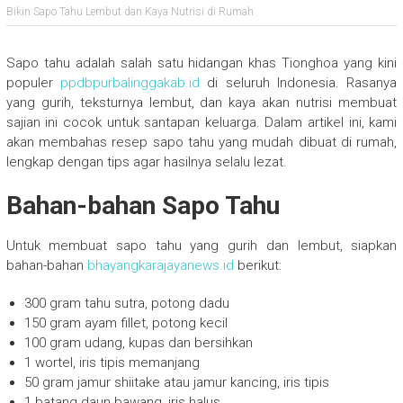
Bikin Sapo Tahu Lembut dan Kaya Nutrisi di Rumah
Sapo tahu adalah salah satu hidangan khas Tionghoa yang kini
populer
ppdbpurbalinggakab.id
di seluruh Indonesia. Rasanya
yang gurih, teksturnya lembut, dan kaya akan nutrisi membuat
sajian ini cocok untuk santapan keluarga. Dalam artikel ini, kami
akan membahas resep sapo tahu yang mudah dibuat di rumah,
lengkap dengan tips agar hasilnya selalu lezat.
Bahan-bahan Sapo Tahu
Untuk membuat sapo tahu yang gurih dan lembut, siapkan
bahan-bahan
bhayangkarajayanews.id
berikut:
300 gram tahu sutra, potong dadu
150 gram ayam fillet, potong kecil
100 gram udang, kupas dan bersihkan
1 wortel, iris tipis memanjang
50 gram jamur shiitake atau jamur kancing, iris tipis
1 batang daun bawang, iris halus