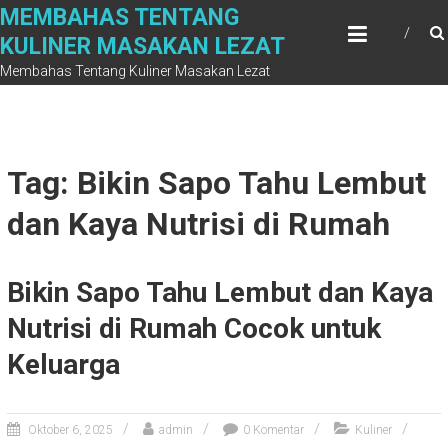
Skip
MEMBAHAS TENTANG
to
KULINER MASAKAN LEZAT
content
Membahas Tentang Kuliner Masakan Lezat
Tag: Bikin Sapo Tahu Lembut
dan Kaya Nutrisi di Rumah
Bikin Sapo Tahu Lembut dan Kaya
Nutrisi di Rumah Cocok untuk
Keluarga
Oktober 6, 2025
admin
0 Komentar
Kuliner