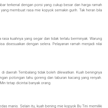
abar terkenal dengan porsi yang cukup besar dan harga ramah
 yang membuat rasa mie kopyok semakin gurih. Tak heran bila
a rasa kuahnya yang segar dan tidak terlalu berminyak. Warung
isa disesuaikan dengan selera. Pelayanan ramah menjadi nilai
n di daerah Tembalang tidak boleh dilewatkan. Kuah beningnya
engan potongan tahu goreng dan taburan kacang yang renyah.
in tetap dicintai banyak orang.
das manis. Selain itu, kuah bening mie kopyok Bu Tini memiliki