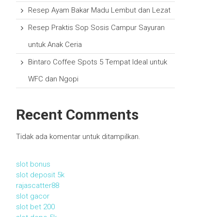
Resep Ayam Bakar Madu Lembut dan Lezat
Resep Praktis Sop Sosis Campur Sayuran
untuk Anak Ceria
Bintaro Coffee Spots 5 Tempat Ideal untuk
WFC dan Ngopi
Recent Comments
Tidak ada komentar untuk ditampilkan.
slot bonus
slot deposit 5k
rajascatter88
slot gacor
slot bet 200