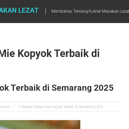
AKAN LEZAT
Membahas Tentang Kuliner Masakan Leza
Mie Kopyok Terbaik di
ok Terbaik di Semarang 2025
Kuliner
9 Tempat Makan Mie Kopyok Terbaik di Semarang 2025