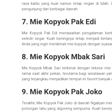
rasa kaldu yang kuat namun tetap ringan di lidah.
pengunjung dari berbagai daerah.
7. Mie Kopyok Pak Edi
Mie Kopyok Pak Edi menawarkan pengalaman berb
seledri segar. Kuah beningnya tetap menjadi binta
Anda yang ingin menikmati mie kopyok dengan suasan
8. Mie Kopyok Mbak Sari
Mie Kopyok Mbak Sari terkenal dengan tekstur mie
ramai saat akhir pekan, terutama bagi wisatawan ya
yang terjangkau menjadikan tempat ini favorit banyak 
9. Mie Kopyok Pak Joko
Terakhir, Mie Kopyok Pak Joko di daerah Ngaliyan me
potongan tahu yang digoreng sempurna. Kuah bening