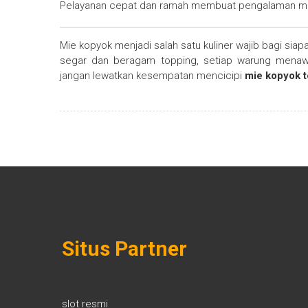
Pelayanan cepat dan ramah membuat pengalaman m
Mie kopyok menjadi salah satu kuliner wajib bagi si
segar dan beragam topping, setiap warung menaw
jangan lewatkan kesempatan mencicipi
mie kopyok t
Situs Partner
slot resmi