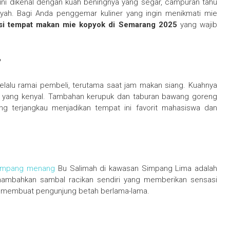
ini dikenal dengan kuah beningnya yang segar, campuran tahu
nyah. Bagi Anda penggemar kuliner yang ingin menikmati mie
si tempat makan mie kopyok di Semarang 2025
yang wajib
r
elalu ramai pembeli, terutama saat jam makan siang. Kuahnya
 yang kenyal. Tambahan kerupuk dan taburan bawang goreng
g terjangkau menjadikan tempat ini favorit mahasiswa dan
gampang menang
Bu Salimah di kawasan Simpang Lima adalah
enambahkan sambal racikan sendiri yang memberikan sensasi
 membuat pengunjung betah berlama-lama.