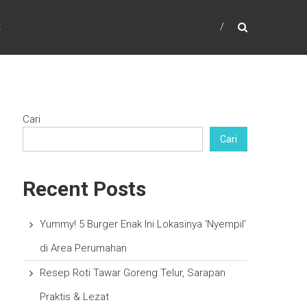
t
Cari
Cari
Recent Posts
Yummy! 5 Burger Enak Ini Lokasinya ‘Nyempil’
di Area Perumahan
Resep Roti Tawar Goreng Telur, Sarapan
Praktis & Lezat