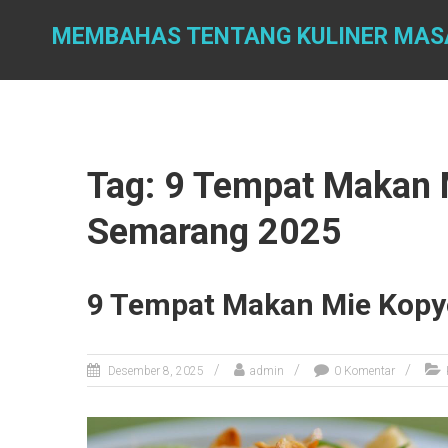
Skip
to
MEMBAHAS TENTANG KULINER MAS
content
Tag: 9 Tempat Makan 
Semarang 2025
9 Tempat Makan Mie Kopy
Desember 8, 2025
admin
0 Komentar