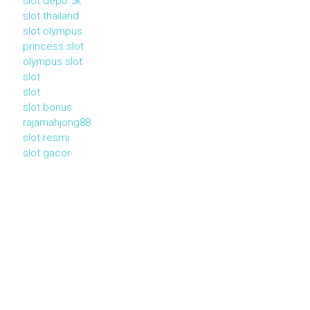
slot depo 5k
slot thailand
slot olympus
princess slot
olympus slot
slot
slot
slot bonus
rajamahjong88
slot resmi
slot gacor