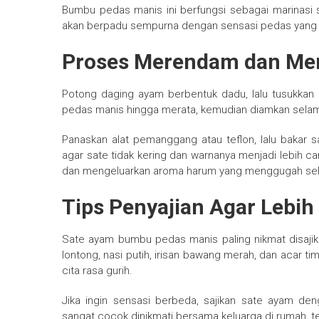
Bumbu pedas manis ini berfungsi sebagai marinasi 
akan berpadu sempurna dengan sensasi pedas yang m
Proses Merendam dan Me
Potong daging ayam berbentuk dadu, lalu tusukka
pedas manis hingga merata, kemudian diamkan sela
Panaskan alat pemanggang atau teflon, lalu bakar s
agar sate tidak kering dan warnanya menjadi lebih c
dan mengeluarkan aroma harum yang menggugah sel
Tips Penyajian Agar Lebih
Sate ayam bumbu pedas manis paling nikmat disaji
lontong, nasi putih, irisan bawang merah, dan acar 
cita rasa gurih.
Jika ingin sensasi berbeda, sajikan sate ayam d
sangat cocok dinikmati bersama keluarga di rumah, te