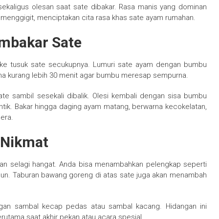
sekaligus olesan saat sate dibakar. Rasa manis yang dominan
enggigit, menciptakan cita rasa khas sate ayam rumahan.
mbakar Sate
n ke tusuk sate secukupnya. Lumuri sate ayam dengan bumbu
ma kurang lebih 30 menit agar bumbu meresap sempurna.
ate sambil sesekali dibalik. Olesi kembali dengan sisa bumbu
antik. Bakar hingga daging ayam matang, berwarna kecokelatan,
era.
 Nikmat
kan selagi hangat. Anda bisa menambahkan pelengkap seperti
timun. Taburan bawang goreng di atas sate juga akan menambah
engan sambal kecap pedas atau sambal kacang. Hidangan ini
rutama saat akhir pekan atau acara spesial.