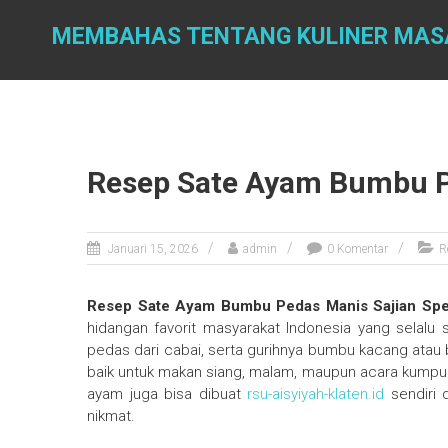
Skip
to
MEMBAHAS TENTANG KULINER MAS
content
Resep Sate Ayam Bumbu Pe
Januari 15, 2026
admin
0 Komentar
R
Resep Sate Ayam Bumbu Pedas Manis Sajian Spe
hidangan favorit masyarakat Indonesia yang selalu
pedas dari cabai, serta gurihnya bumbu kacang ata
baik untuk makan siang, malam, maupun acara kumpul 
ayam juga bisa dibuat
rsu-aisyiyah-klaten.id
sendiri 
nikmat.