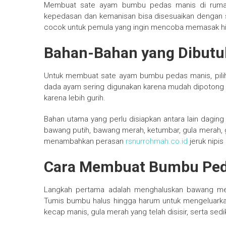
Membuat sate ayam bumbu pedas manis di rumah me
kepedasan dan kemanisan bisa disesuaikan dengan se
cocok untuk pemula yang ingin mencoba memasak hid
Bahan-Bahan yang Dibut
Untuk membuat sate ayam bumbu pedas manis, pilihl
dada ayam sering digunakan karena mudah dipotong 
karena lebih gurih.
Bahan utama yang perlu disiapkan antara lain daging 
bawang putih, bawang merah, ketumbar, gula merah, ga
menambahkan perasan
rsnurrohmah.co.id
jeruk nipis
Cara Membuat Bumbu Ped
Langkah pertama adalah menghaluskan bawang mera
Tumis bumbu halus hingga harum untuk mengeluarkan
kecap manis, gula merah yang telah disisir, serta se