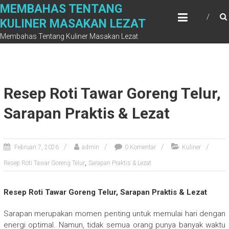
Skip
MEMBAHAS TENTANG
to
KULINER MASAKAN LEZAT
content
Membahas Tentang Kuliner Masakan Lezat
Resep Roti Tawar Goreng Telur,
Sarapan Praktis & Lezat
Februari 7, 2026
admin
0 Komentar
Kuliner
,
Resep Roti Tawar Goreng Telur
Sarapan Praktis & Lezat
Resep Roti Tawar Goreng Telur, Sarapan Praktis & Lezat
Sarapan merupakan momen penting untuk memulai hari dengan
energi optimal. Namun, tidak semua orang punya banyak waktu