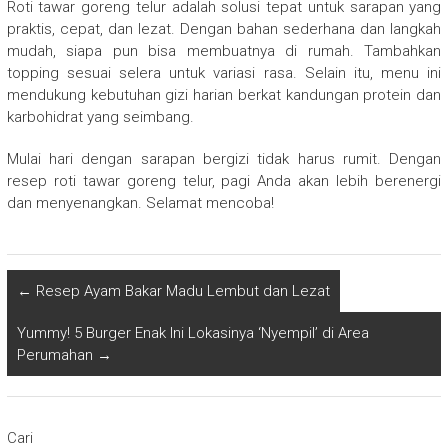
Roti tawar goreng telur adalah solusi tepat untuk sarapan yang
praktis, cepat, dan lezat. Dengan bahan sederhana dan langkah
mudah, siapa pun bisa membuatnya di rumah. Tambahkan
topping sesuai selera untuk variasi rasa. Selain itu, menu ini
mendukung kebutuhan gizi harian berkat kandungan protein dan
karbohidrat yang seimbang.
Mulai hari dengan sarapan bergizi tidak harus rumit. Dengan
resep roti tawar goreng telur, pagi Anda akan lebih berenergi
dan menyenangkan. Selamat mencoba!
←
Resep Ayam Bakar Madu Lembut dan Lezat
Yummy! 5 Burger Enak Ini Lokasinya ‘Nyempil’ di Area
Perumahan
→
Cari