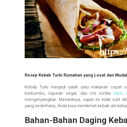
Resep Kebab Turki Rumahan yang Lezat dan Muda
Kebab Turki menjadi salah satu makanan cepat s
berbumbu, sayuran segar, dan roti tortilla
dadu o
mengenyangkan. Menariknya, sajian ini tidak sulit 
yang sederhana, Anda bisa menikmati kebab ala kebab 
Bahan-Bahan Daging Keb