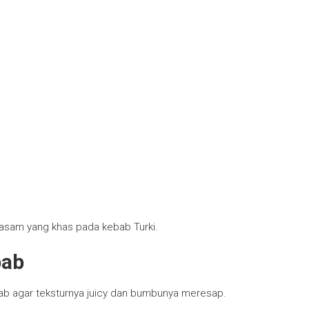
 asam yang khas pada kebab Turki.
bab
b agar teksturnya juicy dan bumbunya meresap.