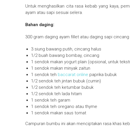
Untuk menghasilkan cita rasa kebab yang kaya, pe
ayam atau sapi sesuai selera.
Bahan daging:
300 gram daging ayam fillet atau daging sapi cincang
3 siung bawang putih, cincang halus
1/2 buah bawang bombay, cincang
1 sendok makan yogurt plain (opsional, untuk tekst
1 sendok makan minyak zaitun
1 sendok teh
baccarat online
paprika bubuk
1/2 sendok teh jintan bubuk (cumin)
1/2 sendok teh ketumbar bubuk
1/2 sendok teh lada hitam
1 sendok teh garam
1 sendok teh oregano atau thyme
1 sendok makan saus tomat
Campuran bumbu ini akan menciptakan rasa khas kebab