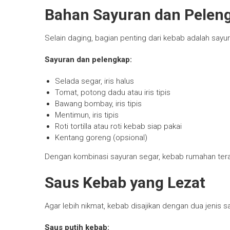
Bahan Sayuran dan Pelen
Selain daging, bagian penting dari kebab adalah sa
Sayuran dan pelengkap:
Selada segar, iris halus
Tomat, potong dadu atau iris tipis
Bawang bombay, iris tipis
Mentimun, iris tipis
Roti tortilla atau roti kebab siap pakai
Kentang goreng (opsional)
Dengan kombinasi sayuran segar, kebab rumahan tera
Saus Kebab yang Lezat
Agar lebih nikmat, kebab disajikan dengan dua jenis s
Saus putih kebab: