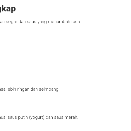
gkap
yuran segar dan saus yang menambah rasa.
sa lebih ringan dan seimbang.
aus: saus putih (yogurt) dan saus merah.