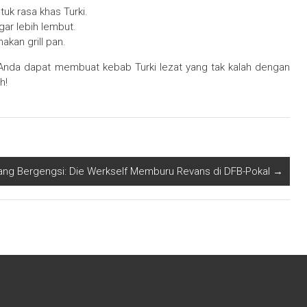
tuk rasa khas Turki.
ar lebih lembut.
akan grill pan.
nda dapat membuat kebab Turki lezat yang tak kalah dengan
h!
jang Bergengsi: Die Werkself Memburu Revans di DFB-Pokal
→