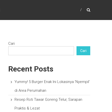
t
Cari
Cari
Recent Posts
Yummy! 5 Burger Enak Ini Lokasinya ‘Nyempil’
di Area Perumahan
Resep Roti Tawar Goreng Telur, Sarapan
Praktis & Lezat