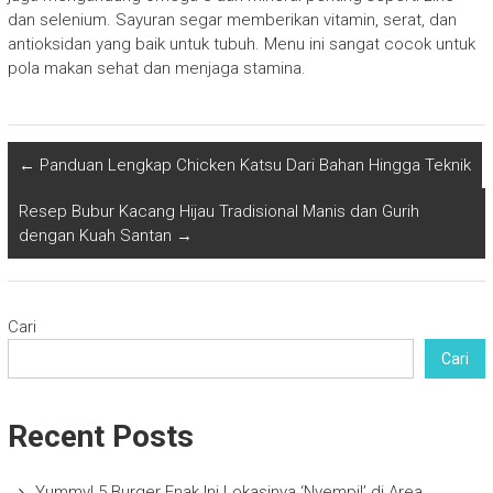
dan selenium. Sayuran segar memberikan vitamin, serat, dan
antioksidan yang baik untuk tubuh. Menu ini sangat cocok untuk
pola makan sehat dan menjaga stamina.
←
Panduan Lengkap Chicken Katsu Dari Bahan Hingga Teknik
Resep Bubur Kacang Hijau Tradisional Manis dan Gurih
dengan Kuah Santan
→
Cari
Cari
Recent Posts
Yummy! 5 Burger Enak Ini Lokasinya ‘Nyempil’ di Area