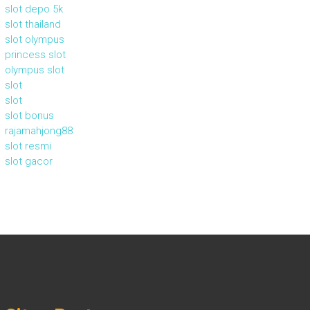
slot depo 5k
slot thailand
slot olympus
princess slot
olympus slot
slot
slot
slot bonus
rajamahjong88
slot resmi
slot gacor