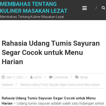
Skip
MEMBAHAS TENTANG
to
KULINER MASAKAN LEZAT
content
Membahas Tentang Kuliner Masakan Lezat
Rahasia Udang Tumis Sayuran
Segar Cocok untuk Menu
Harian
Mei 17, 2025
admin
0 Komentar
Resep
Makanan
Rahasia Udang Tumis Sayuran Segar Cocok untuk Menu Harian
Rahasia Udang Tumis Sayuran Segar Cocok untuk Menu
Harian
– Udang tumis sayuran adalah salah satu hidangan sehat