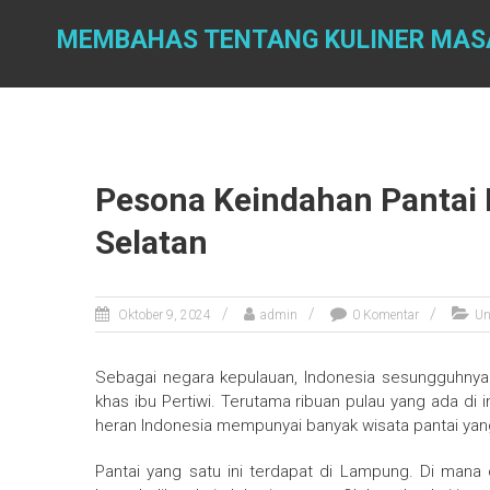
Skip
to
MEMBAHAS TENTANG KULINER MAS
content
Pesona Keindahan Pantai
Selatan
Oktober 9, 2024
admin
0 Komentar
Un
Sebagai negara kepulauan, Indonesia sesungguhnya
khas ibu Pertiwi. Terutama ribuan pulau yang ada d
heran Indonesia mempunyai banyak wisata pantai yang
Pantai yang satu ini terdapat di Lampung. Di mana