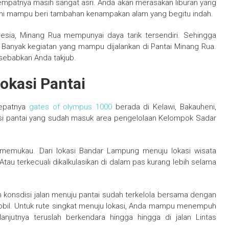
tempatnya masih sangat asri. Anda akan merasakan liburan yang
i ini mampu beri tambahan kenampakan alam yang begitu indah.
nesia, Minang Rua mempunyai daya tarik tersendiri. Sehingga
 Banyak kegiatan yang mampu dijalankan di Pantai Minang Rua.
 sebabkan Anda takjub.
okasi Pantai
Tepatnya
gates of olympus 1000
berada di Kelawi, Bakauheni,
i pantai yang sudah masuk area pengelolaan Kelompok Sadar
 memukau. Dari lokasi Bandar Lampung menuju lokasi wisata
 Atau terkecuali dikalkulasikan di dalam pas kurang lebih selama
konsdisi jalan menuju pantai sudah terkelola bersama dengan
bil. Untuk rute singkat menuju lokasi, Anda mampu menempuh
anjutnya teruslah berkendara hingga hingga di jalan Lintas