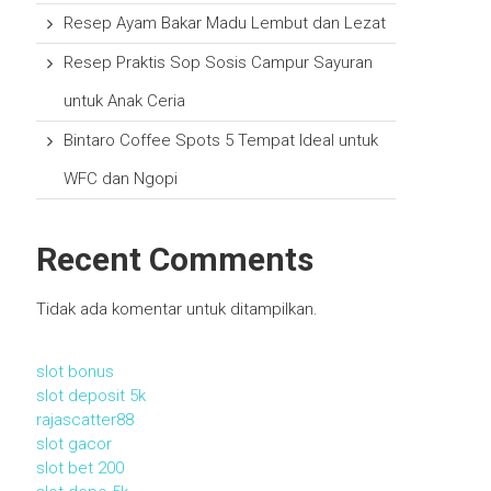
Resep Ayam Bakar Madu Lembut dan Lezat
Resep Praktis Sop Sosis Campur Sayuran
untuk Anak Ceria
Bintaro Coffee Spots 5 Tempat Ideal untuk
WFC dan Ngopi
Recent Comments
Tidak ada komentar untuk ditampilkan.
slot bonus
slot deposit 5k
rajascatter88
slot gacor
slot bet 200