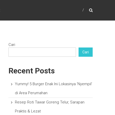
t
Cari
Cari
Recent Posts
Yummy! 5 Burger Enak Ini Lokasinya ‘Nyempil’
di Area Perumahan
Resep Roti Tawar Goreng Telur, Sarapan
Praktis & Lezat