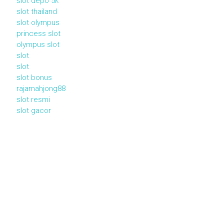
slot depo 5k
slot thailand
slot olympus
princess slot
olympus slot
slot
slot
slot bonus
rajamahjong88
slot resmi
slot gacor