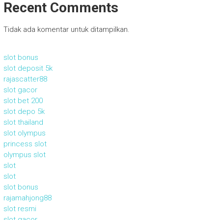
Recent Comments
Tidak ada komentar untuk ditampilkan.
slot bonus
slot deposit 5k
rajascatter88
slot gacor
slot bet 200
slot depo 5k
slot thailand
slot olympus
princess slot
olympus slot
slot
slot
slot bonus
rajamahjong88
slot resmi
slot gacor