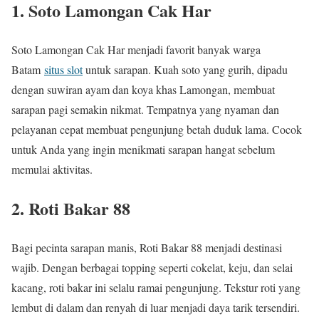
1. Soto Lamongan Cak Har
Soto Lamongan Cak Har menjadi favorit banyak warga
Batam
situs slot
untuk sarapan. Kuah soto yang gurih, dipadu
dengan suwiran ayam dan koya khas Lamongan, membuat
sarapan pagi semakin nikmat. Tempatnya yang nyaman dan
pelayanan cepat membuat pengunjung betah duduk lama. Cocok
untuk Anda yang ingin menikmati sarapan hangat sebelum
memulai aktivitas.
2. Roti Bakar 88
Bagi pecinta sarapan manis, Roti Bakar 88 menjadi destinasi
wajib. Dengan berbagai topping seperti cokelat, keju, dan selai
kacang, roti bakar ini selalu ramai pengunjung. Tekstur roti yang
lembut di dalam dan renyah di luar menjadi daya tarik tersendiri.