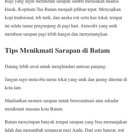
Bagi yang ingin menikmati sarapan sambil merasakan nuansa
klasik, Kopitiam Tua Batam menjadi pilihan tepat. Menyajikan
kopi tradisional, teh tarik, dan aneka roti serta kue lokal, tempat
ini selalu ramai pengunjung di pagi hari. Atmosfer yang unik
membuat sarapan pagi lebih hangat dan menyenangkan.
Tips Menikmati Sarapan di Batam
Datang lebih awal untuk menghindari antrean panjang.
Jangan ragu mencoba menu lokal yang unik dan jarang ditemui di
kota lain.
Manfaatkan momen sarapan untuk bersosialisasi atau sekadar
menikmati suasana kota Batam.
Batam menyimpan banyak tempat sarapan yang bisa memanjakan
lidah dan menambah semangat pagi Anda. Dari soto hangat, roti