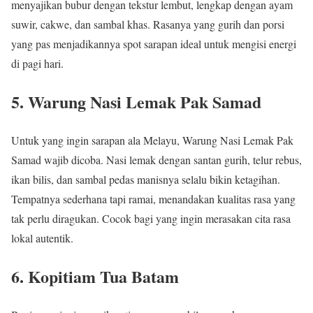
menyajikan bubur dengan tekstur lembut, lengkap dengan ayam
suwir, cakwe, dan sambal khas. Rasanya yang gurih dan porsi
yang pas menjadikannya spot sarapan ideal untuk mengisi energi
di pagi hari.
5. Warung Nasi Lemak Pak Samad
Untuk yang ingin sarapan ala Melayu, Warung Nasi Lemak Pak
Samad wajib dicoba. Nasi lemak dengan santan gurih, telur rebus,
ikan bilis, dan sambal pedas manisnya selalu bikin ketagihan.
Tempatnya sederhana tapi ramai, menandakan kualitas rasa yang
tak perlu diragukan. Cocok bagi yang ingin merasakan cita rasa
lokal autentik.
6. Kopitiam Tua Batam