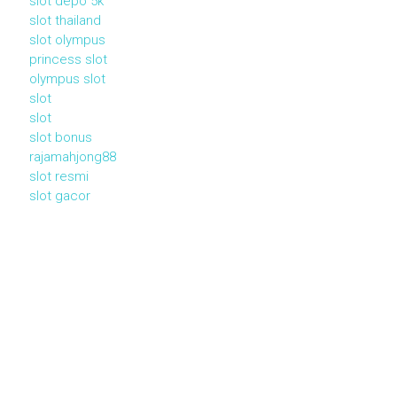
slot depo 5k
slot thailand
slot olympus
princess slot
olympus slot
slot
slot
slot bonus
rajamahjong88
slot resmi
slot gacor