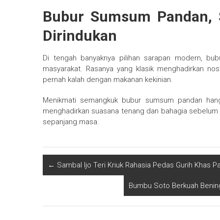
Bubur Sumsum Pandan, Sa
Dirindukan
Di tengah banyaknya pilihan sarapan modern, bu
masyarakat. Rasanya yang klasik menghadirkan nostal
pernah kalah dengan makanan kekinian.
Menikmati semangkuk bubur sumsum pandan hangat
menghadirkan suasana tenang dan bahagia sebelum menj
sepanjang masa.
←
Sambal Ijo Teri Kriuk Rahasia Pedas Gurih Khas 
Bumbu Soto Berkuah Benin