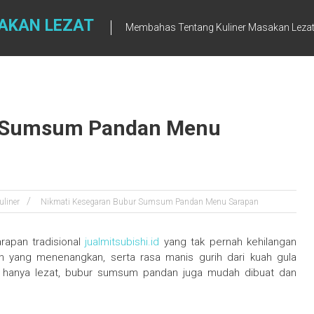
AKAN LEZAT
Membahas Tentang Kuliner Masakan Leza
r Sumsum Pandan Menu
uliner
Nikmati Kesegaran Bubur Sumsum Pandan Menu Sarapan
apan tradisional
jualmitsubishi.id
yang tak pernah kehilangan
 yang menenangkan, serta rasa manis gurih dari kuah gula
ak hanya lezat, bubur sumsum pandan juga mudah dibuat dan