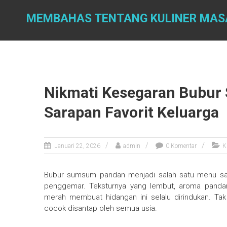
Skip
to
MEMBAHAS TENTANG KULINER MAS
content
Nikmati Kesegaran Bubu
Sarapan Favorit Keluarga
Januari 22, 2026
admin
0 Komentar
K
Bubur sumsum pandan menjadi salah satu menu sar
penggemar. Teksturnya yang lembut, aroma pandan
merah membuat hidangan ini selalu dirindukan. T
cocok disantap oleh semua usia.