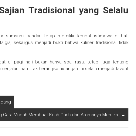
jian Tradisional yang Selalu
bur sumsum pandan tetap memiliki tempat istimewa di hati
gia, sekaligus menjadi bukti bahwa kuliner tradisional tidak
 di pagi hari bukan hanya soal rasa, tetapi juga tentang
alani hari. Tak heran jika hidangan ini selalu menjadi favorit
Padang
g Cara Mudah Membuat Kuah Gurih dan Aromanya Memikat
→