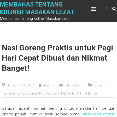
Skip
MEMBAHAS TENTANG
to
KULINER MASAKAN LEZAT
content
Membahas Tentang Kuliner Masakan Lezat
Nasi Goreng Praktis untuk Pagi
Hari Cepat Dibuat dan Nikmat
Banget!
Januari 14, 2026
admin
0 Komentar
Kuliner
Nasi Goreng Praktis untuk Pagi Hari Cepat Dibuat dan Nikmat Banget!
Sarapan adalah momen penting untuk memulai hari dengan
energi penuh. Namun, tidak semua orang
elsstoretbl.roata.id