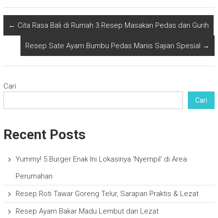
←
Cita Rasa Bali di Rumah 3 Resep Masakan Pedas dan Gurih
Resep Sate Ayam Bumbu Pedas Manis Sajian Spesial
→
Cari
Cari
Recent Posts
Yummy! 5 Burger Enak Ini Lokasinya ‘Nyempil’ di Area
Perumahan
Resep Roti Tawar Goreng Telur, Sarapan Praktis & Lezat
Resep Ayam Bakar Madu Lembut dan Lezat