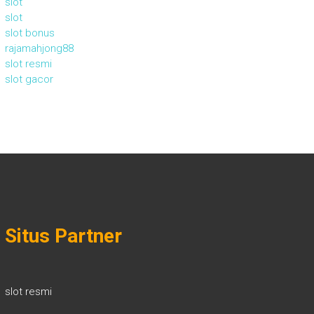
slot
slot
slot bonus
rajamahjong88
slot resmi
slot gacor
Situs Partner
slot resmi