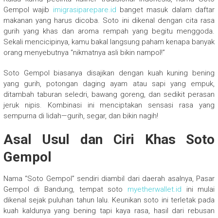
Gempol wajib
imigrasiparepare.id
banget masuk dalam daftar
makanan yang harus dicoba. Soto ini dikenal dengan cita rasa
gurih yang khas dan aroma rempah yang begitu menggoda.
Sekali mencicipinya, kamu bakal langsung paham kenapa banyak
orang menyebutnya “nikmatnya asli bikin nampol!”
Soto Gempol biasanya disajikan dengan kuah kuning bening
yang gurih, potongan daging ayam atau sapi yang empuk,
ditambah taburan seledri, bawang goreng, dan sedikit perasan
jeruk nipis. Kombinasi ini menciptakan sensasi rasa yang
sempurna di lidah—gurih, segar, dan bikin nagih!
Asal Usul dan Ciri Khas Soto
Gempol
Nama “Soto Gempol” sendiri diambil dari daerah asalnya, Pasar
Gempol di Bandung, tempat soto
myetherwallet.id
ini mulai
dikenal sejak puluhan tahun lalu. Keunikan soto ini terletak pada
kuah kaldunya yang bening tapi kaya rasa, hasil dari rebusan