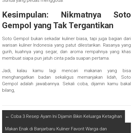
Sunda yang pedas menggoda.
Kesimpulan: Nikmatnya Soto
Gempol yang Tak Tergantikan
Soto Gempol bukan sekadar kuliner biasa, tapi juga bagian dari
warisan kuliner Indonesia yang patut dilestarikan. Rasanya yang
gurih, kuahnya yang segar, dan aroma rempahnya yang khas
membuat siapa pun jatuh cinta pada suapan pertama.
Jadi, kalau kamu lagi mencari makanan yang bisa
menghangatkan badan sekaligus memanjakan lidah, Soto
Gempol adalah jawabannya. Sekali coba, dijamin kamu bakal
bilang,
←
Coba 3 Resep Ayam Ini Dijamin Bikin Keluarga Ketagihan
Makan Enak di Banjarbaru Kuliner Favorit Warga dan