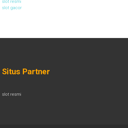
slot resmi
slot gacor
Situs Partner
slot resmi