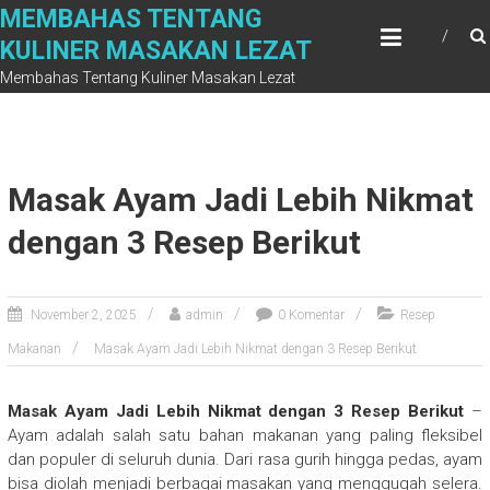
Skip
MEMBAHAS TENTANG
to
KULINER MASAKAN LEZAT
content
Membahas Tentang Kuliner Masakan Lezat
Masak Ayam Jadi Lebih Nikmat
dengan 3 Resep Berikut
November 2, 2025
admin
0 Komentar
Resep
Makanan
Masak Ayam Jadi Lebih Nikmat dengan 3 Resep Berikut
Masak Ayam Jadi Lebih Nikmat dengan 3 Resep Berikut
–
Ayam adalah salah satu bahan makanan yang paling fleksibel
dan populer di seluruh dunia. Dari rasa gurih hingga pedas, ayam
bisa diolah menjadi berbagai masakan yang menggugah selera.