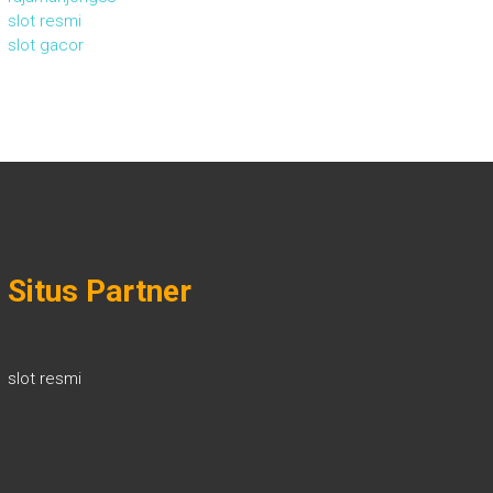
slot resmi
slot gacor
Situs Partner
slot resmi