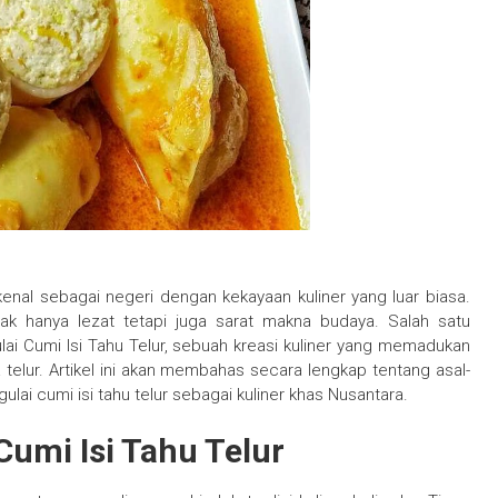
kenal sebagai negeri dengan kekayaan kuliner yang luar biasa.
dak hanya lezat tetapi juga sarat makna budaya. Salah satu
ai Cumi Isi Tahu Telur, sebuah kreasi kuliner yang memadukan
 telur. Artikel ini akan membahas secara lengkap tentang asal-
gulai cumi isi tahu telur sebagai kuliner khas Nusantara.
 Cumi Isi Tahu Telur