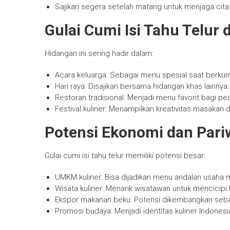
Sajikan segera setelah matang untuk menjaga cita
Gulai Cumi Isi Tahu Telur
Hidangan ini sering hadir dalam:
Acara keluarga: Sebagai menu spesial saat berkum
Hari raya: Disajikan bersama hidangan khas lainnya.
Restoran tradisional: Menjadi menu favorit bagi pec
Festival kuliner: Menampilkan kreativitas masakan 
Potensi Ekonomi dan Pari
Gulai cumi isi tahu telur memiliki potensi besar:
UMKM kuliner: Bisa dijadikan menu andalan usaha 
Wisata kuliner: Menarik wisatawan untuk mencicipi
Ekspor makanan beku: Potensi dikembangkan sebag
Promosi budaya: Menjadi identitas kuliner Indonesia