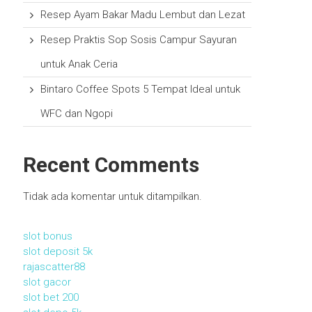
Resep Ayam Bakar Madu Lembut dan Lezat
Resep Praktis Sop Sosis Campur Sayuran
untuk Anak Ceria
Bintaro Coffee Spots 5 Tempat Ideal untuk
WFC dan Ngopi
Recent Comments
Tidak ada komentar untuk ditampilkan.
slot bonus
slot deposit 5k
rajascatter88
slot gacor
slot bet 200