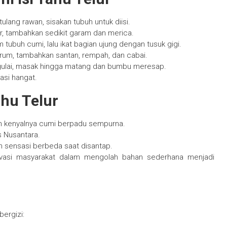
ulang rawan, sisakan tubuh untuk diisi.
r, tambahkan sedikit garam dan merica.
tubuh cumi, lalu ikat bagian ujung dengan tusuk gigi.
rum, tambahkan santan, rempah, dan cabai.
gulai, masak hingga matang dan bumbu meresap.
nasi hangat.
ahu Telur
dan kenyalnya cumi berpadu sempurna.
 Nusantara.
n sensasi berbeda saat disantap.
 inovasi masyarakat dalam mengolah bahan sederhana menjadi
bergizi: