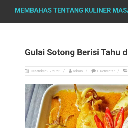
Skip
to
MEMBAHAS TENTANG KULINER MAS
content
Gulai Sotong Berisi Tahu d
Desember 23, 2025
admin
0 Komentar