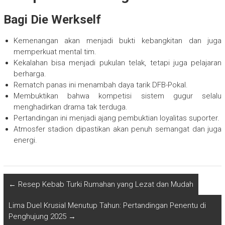
Bagi Die Werkself
Kemenangan akan menjadi bukti kebangkitan dan juga
memperkuat mental tim.
Kekalahan bisa menjadi pukulan telak, tetapi juga pelajaran
berharga.
Rematch panas ini menambah daya tarik DFB-Pokal.
Membuktikan bahwa kompetisi sistem gugur selalu
menghadirkan drama tak terduga.
Pertandingan ini menjadi ajang pembuktian loyalitas suporter.
Atmosfer stadion dipastikan akan penuh semangat dan juga
energi.
←
Resep Kebab Turki Rumahan yang Lezat dan Mudah
Lima Duel Krusial Menutup Tahun: Pertandingan Penentu di
Penghujung 2025
→