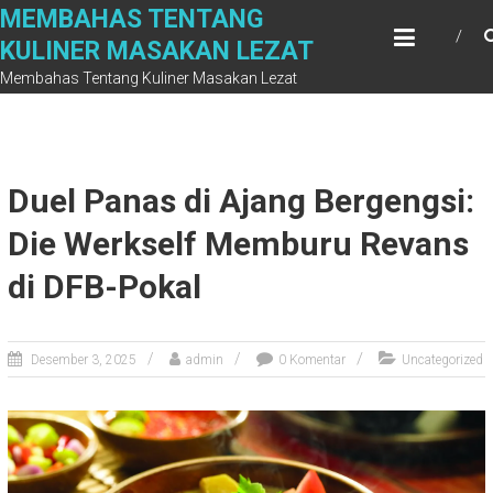
Skip
MEMBAHAS TENTANG
to
KULINER MASAKAN LEZAT
content
Membahas Tentang Kuliner Masakan Lezat
Duel Panas di Ajang Bergengsi:
Die Werkself Memburu Revans
di DFB-Pokal
Desember 3, 2025
admin
0 Komentar
Uncategorized