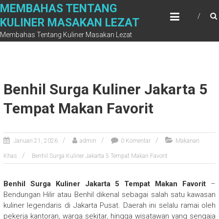
Skip
MEMBAHAS TENTANG
to
KULINER MASAKAN LEZAT
content
Membahas Tentang Kuliner Masakan Lezat
Benhil Surga Kuliner Jakarta 5
Tempat Makan Favorit
Januari 21, 2026
admin
0 Komentar
Makanan
Khas
Benhil Surga Kuliner Jakarta 5 Tempat Makan Favorit
Benhil Surga Kuliner Jakarta 5 Tempat Makan Favorit
–
Bendungan Hilir atau Benhil dikenal sebagai salah satu kawasan
kuliner legendaris di Jakarta Pusat. Daerah ini selalu ramai oleh
pekerja kantoran, warga sekitar, hingga wisatawan yang sengaja