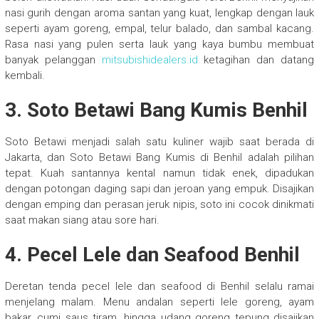
nasi gurih dengan aroma santan yang kuat, lengkap dengan lauk
seperti ayam goreng, empal, telur balado, dan sambal kacang.
Rasa nasi yang pulen serta lauk yang kaya bumbu membuat
banyak pelanggan
mitsubishidealers.id
ketagihan dan datang
kembali.
3. Soto Betawi Bang Kumis Benhil
Soto Betawi menjadi salah satu kuliner wajib saat berada di
Jakarta, dan Soto Betawi Bang Kumis di Benhil adalah pilihan
tepat. Kuah santannya kental namun tidak enek, dipadukan
dengan potongan daging sapi dan jeroan yang empuk. Disajikan
dengan emping dan perasan jeruk nipis, soto ini cocok dinikmati
saat makan siang atau sore hari.
4. Pecel Lele dan Seafood Benhil
Deretan tenda pecel lele dan seafood di Benhil selalu ramai
menjelang malam. Menu andalan seperti lele goreng, ayam
bakar, cumi saus tiram, hingga udang goreng tepung disajikan