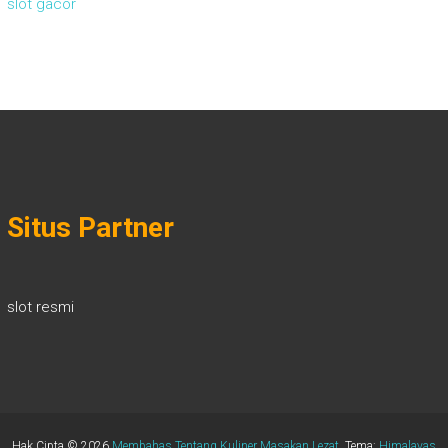
slot gacor
Situs Partner
slot resmi
Hak Cipta © 2026
Membahas Tentang Kuliner Masakan Lezat
. Tema:
Himalayas