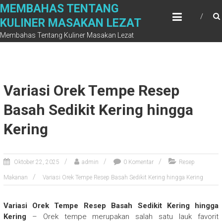
Skip
MEMBAHAS TENTANG
to
KULINER MASAKAN LEZAT
content
Membahas Tentang Kuliner Masakan Lezat
Variasi Orek Tempe Resep
Basah Sedikit Kering hingga
Kering
Oktober 22, 2025
admin
0 Komentar
Resep
Makanan
Variasi Orek Tempe Resep Basah Sedikit Kering hingga Kering
Variasi Orek Tempe Resep Basah Sedikit Kering hingga
Kering
– Orek tempe merupakan salah satu lauk favorit