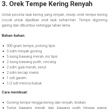
3. Orek Tempe Kering Renyah
Untuk pecinta lauk kering yang renyah, resep orek tempe kering
cocok untuk dijadikan stok lauk sehari-hari. Tempe digoreng
garing dan dibumbui sehingga tahan lama.
Bahan-bahan:
300 gram tempe, potong tipis
3 sdm minyak goreng
5 siung bawang merah, iris tipis
2 siung bawang putih, cincang
2 sdm gula merah, serut
2 sdm kecap manis
1 sdt garam
1/2 sdt merica bubuk
Cara membuat:
Goreng tempe hingga kering dan renyah, tiriskan.
Tumis bawang merah dan bawang putih hingga wangi,