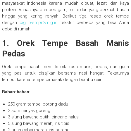
masyarakat Indonesia karena mudah dibuat, lezat, dan kaya
protein. Variasinya pun beragam, mulai dari yang berkuah basah
hingga yang kering renyah. Berikut tiga resep orek tempe
dengan
digilib-smpn3mlg.id
tekstur berbeda yang bisa Anda
coba di rumah.
1. Orek Tempe Basah Manis
Pedas
Orek tempe basah memiliki cita rasa manis, pedas, dan gurih
yang pas untuk disajikan bersama nasi hangat. Teksturnya
lembut karena tempe dimasak dengan bumbu cair.
Bahan-bahan:
250 gram tempe, potong dadu
2 sdm minyak goreng
3 siung bawang putih, cincang halus
5 siung bawang merah, iris tipis
2 buah cabai merah, iris serong