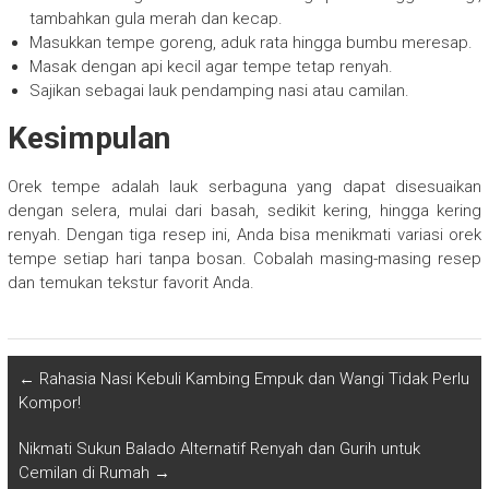
tambahkan gula merah dan kecap.
Masukkan tempe goreng, aduk rata hingga bumbu meresap.
Masak dengan api kecil agar tempe tetap renyah.
Sajikan sebagai lauk pendamping nasi atau camilan.
Kesimpulan
Orek tempe adalah lauk serbaguna yang dapat disesuaikan
dengan selera, mulai dari basah, sedikit kering, hingga kering
renyah. Dengan tiga resep ini, Anda bisa menikmati variasi orek
tempe setiap hari tanpa bosan. Cobalah masing-masing resep
dan temukan tekstur favorit Anda.
←
Rahasia Nasi Kebuli Kambing Empuk dan Wangi Tidak Perlu
Kompor!
Nikmati Sukun Balado Alternatif Renyah dan Gurih untuk
Cemilan di Rumah
→